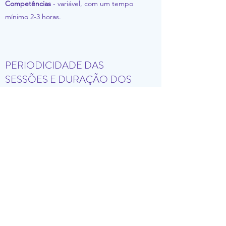
Competências
- variável, com um tempo
mínimo 2-3 horas.
PERIODICIDADE DAS
SESSÕES E DURAÇÃO DOS
TRATAMENTOS?
Variável, de acordo com o problema
apresentado e com a disponibilidade e
necessidade de cada pessoa. Acordado na
primeira consulta.
PsiMater
psimater.geral@gmail.com